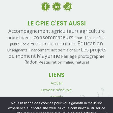
LE CPIE C'EST AUSSI
Accompagnement
agriculteurs
agriculture
consommateurs
arbre
bizeuls
Cour d'école
débat
Economie circulaire
Education
public
Ecole
Les projets
Enseignants
Ilot de fraicheur
Financement
Mayenne
du moment
Paillage
photographie
Radon
Restauration milieu naturel
LIENS
Accueil
Devenir bénévole
Agenda
Nous utilisons des cookies pour vous garantir la meilleure
Contact
expérience sur notre site web. Si vous continuez à utiliser ce
Mentions légales