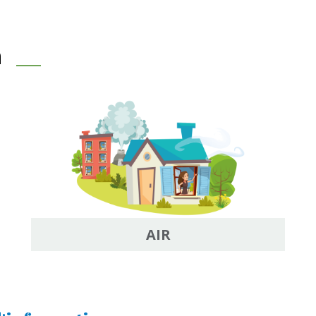
n
AIR