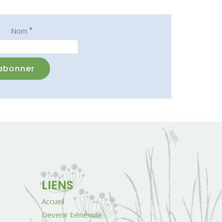
*
Nom
LIENS
Accueil
Devenir bénévole