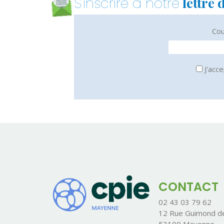
lettre 
S'inscrire à notre
Cou
J'acce
CONTACT
02 43 03 79 62
12 Rue Guimond de
53100 Mayenne