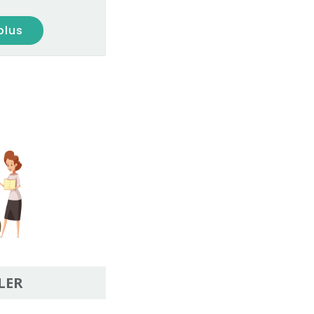
plus
LER