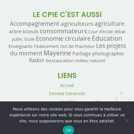
LE CPIE C'EST AUSSI
Accompagnement
agriculteurs
agriculture
consommateurs
arbre
bizeuls
Cour d'école
débat
Economie circulaire
Education
public
Ecole
Les projets
Enseignants
Ilot de fraicheur
Financement
Mayenne
du moment
Paillage
photographie
Radon
Restauration milieu naturel
LIENS
Accueil
Devenir bénévole
Agenda
Contact
Nous utilisons des cookies pour vous garantir la meilleure
expérience sur notre site web. Si vous continuez à utiliser ce
Mentions légales
site, nous supposerons que vous en êtes satisfait.
OK