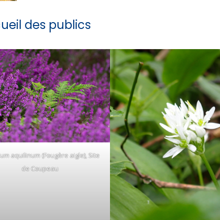
ueil des publics
ium aquilinum (Fougère aigle), Site
de Coupeau