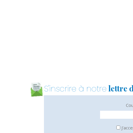
lettre 
S'inscrire à notre
Cou
J'acce