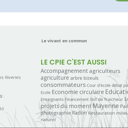
Le vivant en commun
LE CPIE C'EST AUSSI
Accompagnement
agriculteurs
agriculture
s Riveries
arbre
bizeuls
consommateurs
Cour d'école
débat pu
Economie circulaire
Educati
Ecole
i :
L
Enseignants
Ilot de fraicheur
Financement
Mayenne
projets du moment
Pai
30
photographie
Radon
Restauration milie
naturel