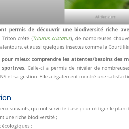
Ail des ours
 ont permis de découvrir une biodiversité riche a
e Triton crêté (
Triturus cristatus
), de nombreuses chauves
alentours, et aussi quelques insectes comme la Courtili
e pour mieux comprendre les attentes/besoins des mul
 sportives.
Celle-ci a permis de révéler de nombreuses 
ENS et sa gestion. Elle a également montré une satisfact
tion
enjeux suivants, qui ont servi de base pour rédiger le pla
t une riche biodiversité ;
x écologiques ;