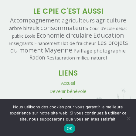
LE CPIE C'EST AUSSI
Accompagnement
agriculteurs
agriculture
consommateurs
arbre
bizeuls
Cour d'école
débat
Economie circulaire
Education
public
Ecole
Les projets
Enseignants
Ilot de fraicheur
Financement
Mayenne
du moment
Paillage
photographie
Radon
Restauration milieu naturel
LIENS
Accueil
Devenir bénévole
Agenda
Nous utilisons des cookies pour vous garantir la meilleure
Contact
expérience sur notre site web. Si vous continuez à utiliser ce
Mentions légales
site, nous supposerons que vous en êtes satisfait.
OK