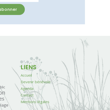
LIENS
Accueil
Devenir bénévole
blic
Agenda
on
Contact
es
Mentions légales
llage