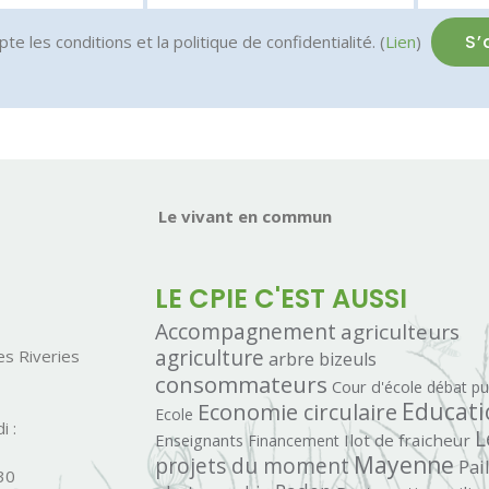
pte les conditions et la politique de confidentialité. (
Lien
)
Le vivant en commun
LE CPIE C'EST AUSSI
Accompagnement
agriculteurs
agriculture
s Riveries
arbre
bizeuls
consommateurs
Cour d'école
débat pu
Economie circulaire
Educati
Ecole
i :
L
Enseignants
Ilot de fraicheur
Financement
Mayenne
projets du moment
Pai
30