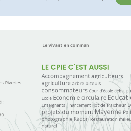
Le vivant en commun
LE CPIE C'EST AUSSI
Accompagnement
agriculteurs
agriculture
s Riveries
arbre
bizeuls
consommateurs
Cour d'école
débat pu
Economie circulaire
Educati
Ecole
i :
L
Enseignants
Ilot de fraicheur
Financement
Mayenne
projets du moment
Pai
30
photographie
Radon
Restauration milie
naturel