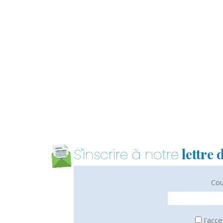
lettre 
S'inscrire à notre
Cou
J'acce