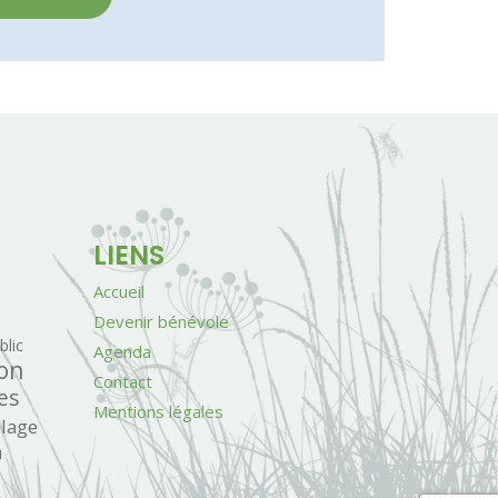
LIENS
Accueil
Devenir bénévole
blic
Agenda
on
Contact
es
Mentions légales
llage
u