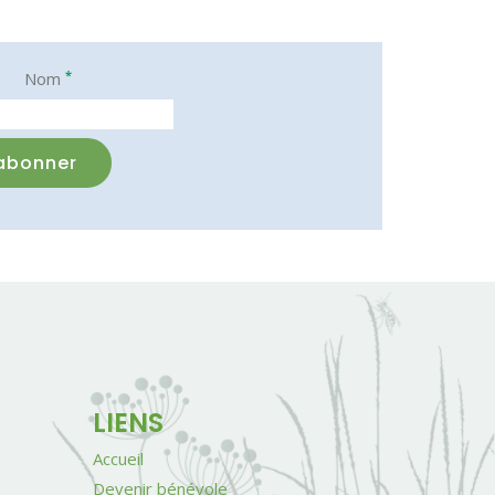
*
Nom
LIENS
Accueil
Devenir bénévole